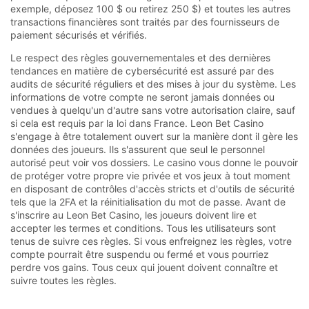
exemple, déposez 100 $ ou retirez 250 $) et toutes les autres
transactions financières sont traités par des fournisseurs de
paiement sécurisés et vérifiés.
Le respect des règles gouvernementales et des dernières
tendances en matière de cybersécurité est assuré par des
audits de sécurité réguliers et des mises à jour du système. Les
informations de votre compte ne seront jamais données ou
vendues à quelqu'un d'autre sans votre autorisation claire, sauf
si cela est requis par la loi dans France. Leon Bet Casino
s'engage à être totalement ouvert sur la manière dont il gère les
données des joueurs. Ils s'assurent que seul le personnel
autorisé peut voir vos dossiers. Le casino vous donne le pouvoir
de protéger votre propre vie privée et vos jeux à tout moment
en disposant de contrôles d'accès stricts et d'outils de sécurité
tels que la 2FA et la réinitialisation du mot de passe. Avant de
s'inscrire au Leon Bet Casino, les joueurs doivent lire et
accepter les termes et conditions. Tous les utilisateurs sont
tenus de suivre ces règles. Si vous enfreignez les règles, votre
compte pourrait être suspendu ou fermé et vous pourriez
perdre vos gains. Tous ceux qui jouent doivent connaître et
suivre toutes les règles.