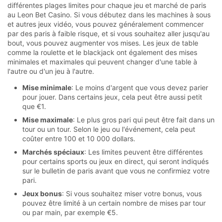
différentes plages limites pour chaque jeu et marché de paris
au Leon Bet Casino. Si vous débutez dans les machines à sous
et autres jeux vidéo, vous pouvez généralement commencer
par des paris à faible risque, et si vous souhaitez aller jusqu'au
bout, vous pouvez augmenter vos mises. Les jeux de table
comme la roulette et le blackjack ont également des mises
minimales et maximales qui peuvent changer d'une table à
l'autre ou d'un jeu à l'autre.
Mise minimale
: Le moins d'argent que vous devez parier
pour jouer. Dans certains jeux, cela peut être aussi petit
que €1.
Mise maximale
: Le plus gros pari qui peut être fait dans un
tour ou un tour. Selon le jeu ou l'événement, cela peut
coûter entre 100 et 10 000 dollars.
Marchés spéciaux
: Les limites peuvent être différentes
pour certains sports ou jeux en direct, qui seront indiqués
sur le bulletin de paris avant que vous ne confirmiez votre
pari.
Jeux bonus
: Si vous souhaitez miser votre bonus, vous
pouvez être limité à un certain nombre de mises par tour
ou par main, par exemple €5.