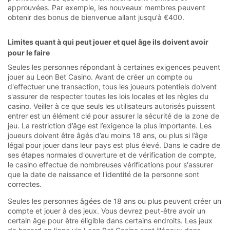
approuvées. Par exemple, les nouveaux membres peuvent
obtenir des bonus de bienvenue allant jusqu'à €400.
Limites quant à qui peut jouer et quel âge ils doivent avoir
pour le faire
Seules les personnes répondant à certaines exigences peuvent
jouer au Leon Bet Casino. Avant de créer un compte ou
d'effectuer une transaction, tous les joueurs potentiels doivent
s'assurer de respecter toutes les lois locales et les règles du
casino. Veiller à ce que seuls les utilisateurs autorisés puissent
entrer est un élément clé pour assurer la sécurité de la zone de
jeu. La restriction d’âge est l’exigence la plus importante. Les
joueurs doivent être âgés d’au moins 18 ans, ou plus si l’âge
légal pour jouer dans leur pays est plus élevé. Dans le cadre de
ses étapes normales d'ouverture et de vérification de compte,
le casino effectue de nombreuses vérifications pour s'assurer
que la date de naissance et l'identité de la personne sont
correctes.
Seules les personnes âgées de 18 ans ou plus peuvent créer un
compte et jouer à des jeux. Vous devrez peut-être avoir un
certain âge pour être éligible dans certains endroits. Les jeux