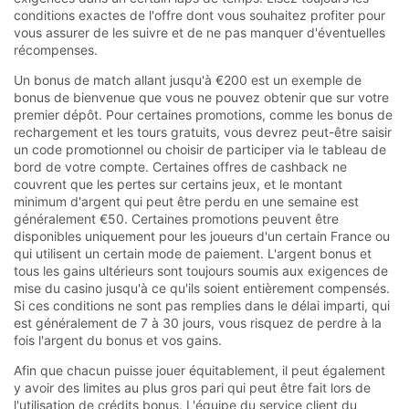
conditions exactes de l'offre dont vous souhaitez profiter pour
vous assurer de les suivre et de ne pas manquer d'éventuelles
récompenses.
Un bonus de match allant jusqu'à €200 est un exemple de
bonus de bienvenue que vous ne pouvez obtenir que sur votre
premier dépôt. Pour certaines promotions, comme les bonus de
rechargement et les tours gratuits, vous devrez peut-être saisir
un code promotionnel ou choisir de participer via le tableau de
bord de votre compte. Certaines offres de cashback ne
couvrent que les pertes sur certains jeux, et le montant
minimum d'argent qui peut être perdu en une semaine est
généralement €50. Certaines promotions peuvent être
disponibles uniquement pour les joueurs d'un certain France ou
qui utilisent un certain mode de paiement. L'argent bonus et
tous les gains ultérieurs sont toujours soumis aux exigences de
mise du casino jusqu'à ce qu'ils soient entièrement compensés.
Si ces conditions ne sont pas remplies dans le délai imparti, qui
est généralement de 7 à 30 jours, vous risquez de perdre à la
fois l'argent du bonus et vos gains.
Afin que chacun puisse jouer équitablement, il peut également
y avoir des limites au plus gros pari qui peut être fait lors de
l'utilisation de crédits bonus. L'équipe du service client du