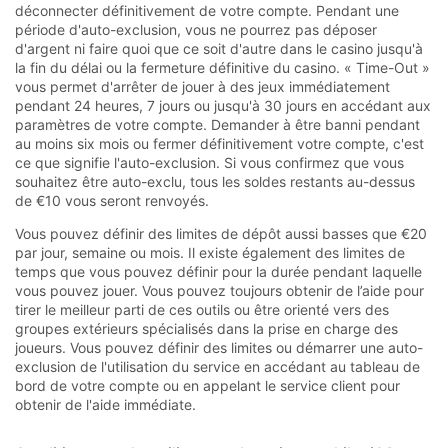
déconnecter définitivement de votre compte. Pendant une
période d'auto-exclusion, vous ne pourrez pas déposer
d'argent ni faire quoi que ce soit d'autre dans le casino jusqu'à
la fin du délai ou la fermeture définitive du casino. « Time-Out »
vous permet d'arrêter de jouer à des jeux immédiatement
pendant 24 heures, 7 jours ou jusqu'à 30 jours en accédant aux
paramètres de votre compte. Demander à être banni pendant
au moins six mois ou fermer définitivement votre compte, c'est
ce que signifie l'auto-exclusion. Si vous confirmez que vous
souhaitez être auto-exclu, tous les soldes restants au-dessus
de €10 vous seront renvoyés.
Vous pouvez définir des limites de dépôt aussi basses que €20
par jour, semaine ou mois. Il existe également des limites de
temps que vous pouvez définir pour la durée pendant laquelle
vous pouvez jouer. Vous pouvez toujours obtenir de l’aide pour
tirer le meilleur parti de ces outils ou être orienté vers des
groupes extérieurs spécialisés dans la prise en charge des
joueurs. Vous pouvez définir des limites ou démarrer une auto-
exclusion de l'utilisation du service en accédant au tableau de
bord de votre compte ou en appelant le service client pour
obtenir de l'aide immédiate.