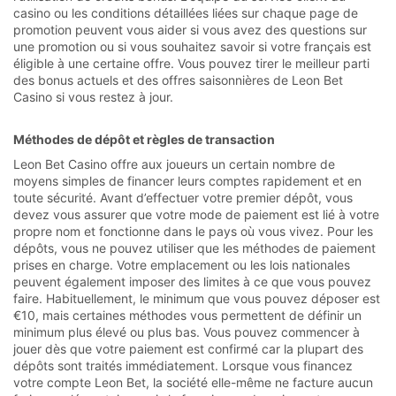
casino ou les conditions détaillées liées sur chaque page de
promotion peuvent vous aider si vous avez des questions sur
une promotion ou si vous souhaitez savoir si votre français est
éligible à une certaine offre. Vous pouvez tirer le meilleur parti
des bonus actuels et des offres saisonnières de Leon Bet
Casino si vous restez à jour.
Méthodes de dépôt et règles de transaction
Leon Bet Casino offre aux joueurs un certain nombre de
moyens simples de financer leurs comptes rapidement et en
toute sécurité. Avant d’effectuer votre premier dépôt, vous
devez vous assurer que votre mode de paiement est lié à votre
propre nom et fonctionne dans le pays où vous vivez. Pour les
dépôts, vous ne pouvez utiliser que les méthodes de paiement
prises en charge. Votre emplacement ou les lois nationales
peuvent également imposer des limites à ce que vous pouvez
faire. Habituellement, le minimum que vous pouvez déposer est
€10, mais certaines méthodes vous permettent de définir un
minimum plus élevé ou plus bas. Vous pouvez commencer à
jouer dès que votre paiement est confirmé car la plupart des
dépôts sont traités immédiatement. Lorsque vous financez
votre compte Leon Bet, la société elle-même ne facture aucun