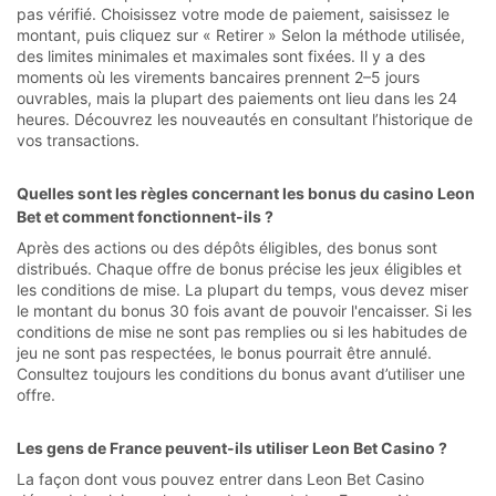
pas vérifié. Choisissez votre mode de paiement, saisissez le
montant, puis cliquez sur « Retirer » Selon la méthode utilisée,
des limites minimales et maximales sont fixées. Il y a des
moments où les virements bancaires prennent 2–5 jours
ouvrables, mais la plupart des paiements ont lieu dans les 24
heures. Découvrez les nouveautés en consultant l’historique de
vos transactions.
Quelles sont les règles concernant les bonus du casino Leon
Bet et comment fonctionnent-ils ?
Après des actions ou des dépôts éligibles, des bonus sont
distribués. Chaque offre de bonus précise les jeux éligibles et
les conditions de mise. La plupart du temps, vous devez miser
le montant du bonus 30 fois avant de pouvoir l'encaisser. Si les
conditions de mise ne sont pas remplies ou si les habitudes de
jeu ne sont pas respectées, le bonus pourrait être annulé.
Consultez toujours les conditions du bonus avant d’utiliser une
offre.
Les gens de France peuvent-ils utiliser Leon Bet Casino ?
La façon dont vous pouvez entrer dans Leon Bet Casino