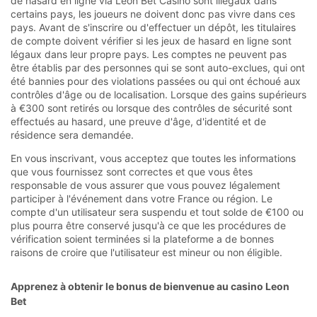
de hasard en ligne via Leon Bet Casino sont illégaux dans
certains pays, les joueurs ne doivent donc pas vivre dans ces
pays. Avant de s'inscrire ou d'effectuer un dépôt, les titulaires
de compte doivent vérifier si les jeux de hasard en ligne sont
légaux dans leur propre pays. Les comptes ne peuvent pas
être établis par des personnes qui se sont auto-exclues, qui ont
été bannies pour des violations passées ou qui ont échoué aux
contrôles d'âge ou de localisation. Lorsque des gains supérieurs
à €300 sont retirés ou lorsque des contrôles de sécurité sont
effectués au hasard, une preuve d'âge, d'identité et de
résidence sera demandée.
En vous inscrivant, vous acceptez que toutes les informations
que vous fournissez sont correctes et que vous êtes
responsable de vous assurer que vous pouvez légalement
participer à l'événement dans votre France ou région. Le
compte d'un utilisateur sera suspendu et tout solde de €100 ou
plus pourra être conservé jusqu'à ce que les procédures de
vérification soient terminées si la plateforme a de bonnes
raisons de croire que l'utilisateur est mineur ou non éligible.
Apprenez à obtenir le bonus de bienvenue au casino Leon
Bet