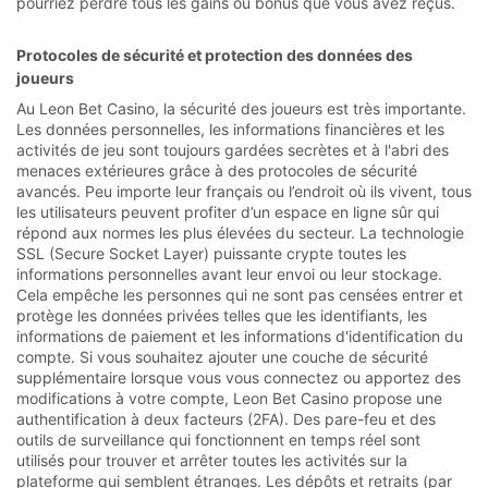
pourriez perdre tous les gains ou bonus que vous avez reçus.
Protocoles de sécurité et protection des données des
joueurs
Au Leon Bet Casino, la sécurité des joueurs est très importante.
Les données personnelles, les informations financières et les
activités de jeu sont toujours gardées secrètes et à l'abri des
menaces extérieures grâce à des protocoles de sécurité
avancés. Peu importe leur français ou l’endroit où ils vivent, tous
les utilisateurs peuvent profiter d’un espace en ligne sûr qui
répond aux normes les plus élevées du secteur. La technologie
SSL (Secure Socket Layer) puissante crypte toutes les
informations personnelles avant leur envoi ou leur stockage.
Cela empêche les personnes qui ne sont pas censées entrer et
protège les données privées telles que les identifiants, les
informations de paiement et les informations d'identification du
compte. Si vous souhaitez ajouter une couche de sécurité
supplémentaire lorsque vous vous connectez ou apportez des
modifications à votre compte, Leon Bet Casino propose une
authentification à deux facteurs (2FA). Des pare-feu et des
outils de surveillance qui fonctionnent en temps réel sont
utilisés pour trouver et arrêter toutes les activités sur la
plateforme qui semblent étranges. Les dépôts et retraits (par