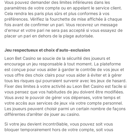
Vous pouvez demander des limites inférieures dans les
paramètres de votre compte ou en appelant le service client.
Cela rendra les paris plus sûrs et plus conformes à vos
préférences. Vérifiez la fourchette de mise affichée à chaque
fois avant de confirmer un pari. Vous recevrez un message
d'erreur et votre pari ne sera pas accepté si vous essayez de
placer un pari en dehors de la plage autorisée.
Jeu respectueux et choix d'auto-exclusion
Leon Bet Casino se soucie de la sécurité des joueurs et
encourage un jeu responsable à tout moment. La plateforme
est conçue pour vous aider à garder le contrôle de vos jeux et
vous offre des choix clairs pour vous aider à éviter et à gérer
tous les risques qui pourraient survenir avec les jeux de hasard.
Fixer des limites à votre activité au Leon Bet Casino est facile si
vous pensez que vos habitudes de jeu doivent être modifiées.
Vous avez le pouvoir de gérer vos dépenses, votre temps et
votre accès aux services de jeux via votre compte personnel.
Les joueurs peuvent choisir parmi un certain nombre de façons
différentes d’arrêter de jouer au casino.
Si votre jeu devient incontrôlable, vous pouvez soit vous
bloquer temporairement hors de votre compte, soit vous